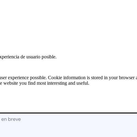
Solicitud de
Presupuesto:
RECAMBIOS
[contact-form-7
id=»17928″
title=»Recambios»]
X
xperiencia de usuario posible.
user experience possible. Cookie information is stored in your browser
e website you find most interesting and useful.
á en breve