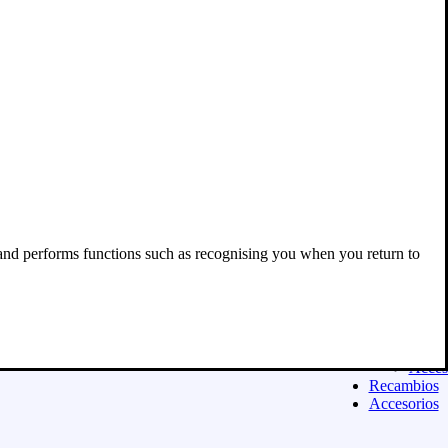
Acces
Equipamien
ASFALTO
Casco
Ropa
Guant
Botas
Equip
niño
Exclu
para 
Acces
Moda urban
Sudad
 and performs functions such as recognising you when you return to
Camis
Panta
Calza
Niñ@
Exclu
para 
Acces
Recambios
Accesorios