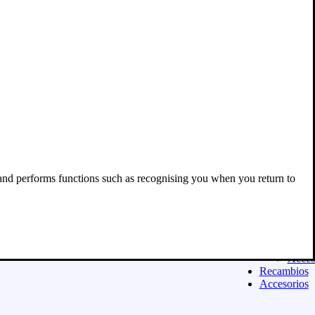
Acces
Equipamien
ASFALTO
Casco
Ropa
Guant
Botas
Equip
niño
Exclu
para 
Acces
Moda urban
Sudad
 and performs functions such as recognising you when you return to
Camis
Panta
Calza
Niñ@
Exclu
para 
Acces
Recambios
Accesorios