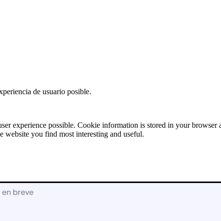
Solicitud de
Presupuesto:
RECAMBIOS
[contact-form-7
id=»17928″
title=»Recambios»]
X
xperiencia de usuario posible.
user experience possible. Cookie information is stored in your browser
e website you find most interesting and useful.
á en breve