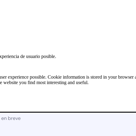
Solicitud de
Presupuesto:
RECAMBIOS
[contact-form-7
id=»17928″
title=»Recambios»]
X
xperiencia de usuario posible.
user experience possible. Cookie information is stored in your browser
e website you find most interesting and useful.
á en breve