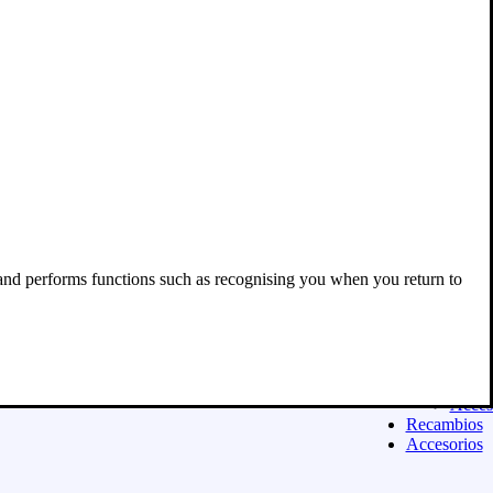
Acces
Equipamien
ASFALTO
Casco
Ropa
Guant
Botas
Equip
niño
Exclu
para 
Acces
Moda urban
Sudad
 and performs functions such as recognising you when you return to
Camis
Panta
Calza
Niñ@
Exclu
para 
Acces
Recambios
Accesorios