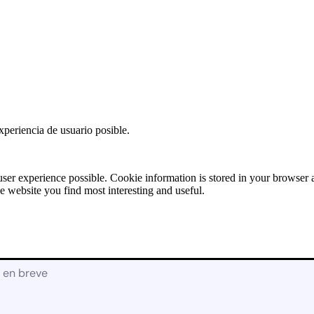
Solicitud de
Presupuesto:
RECAMBIOS
[contact-form-7
id=»17928″
title=»Recambios»]
X
xperiencia de usuario posible.
user experience possible. Cookie information is stored in your browser
e website you find most interesting and useful.
á en breve