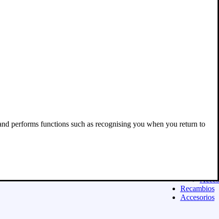
Acces
Equipamien
ASFALTO
Casco
Ropa
Guant
Botas
Equip
niño
Exclu
para 
Acces
Moda urban
Sudad
 and performs functions such as recognising you when you return to
Camis
Panta
Calza
Niñ@
Exclu
para 
Acces
Recambios
Accesorios