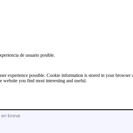
Solicitud de
Presupuesto:
RECAMBIOS
[contact-form-7
id=»17928″
title=»Recambios»]
X
xperiencia de usuario posible.
user experience possible. Cookie information is stored in your browser
e website you find most interesting and useful.
á en breve