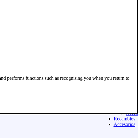
Acces
Equipamien
ASFALTO
Casco
Ropa
Guant
Botas
Equip
niño
Exclu
para 
Acces
Moda urban
Sudad
 and performs functions such as recognising you when you return to
Camis
Panta
Calza
Niñ@
Exclu
para 
Acces
Recambios
Accesorios