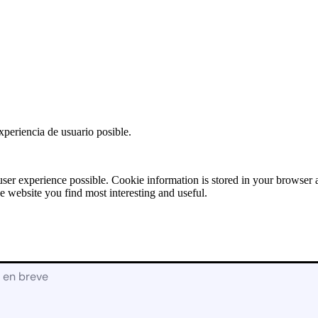
Solicitud de
Presupuesto:
RECAMBIOS
[contact-form-7
id=»17928″
title=»Recambios»]
X
xperiencia de usuario posible.
user experience possible. Cookie information is stored in your browser
e website you find most interesting and useful.
á en breve