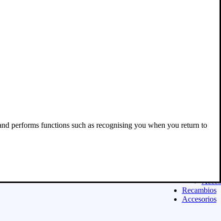
Acces
Equipamien
ASFALTO
Casco
Ropa
Guant
Botas
Equip
niño
Exclu
para 
Acces
Moda urban
Sudad
 and performs functions such as recognising you when you return to
Camis
Panta
Calza
Niñ@
Exclu
para 
Acces
Recambios
Accesorios