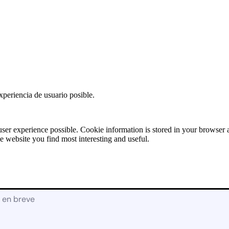
Solicitud de
Presupuesto:
RECAMBIOS
[contact-form-7
id=»17928″
title=»Recambios»]
X
xperiencia de usuario posible.
user experience possible. Cookie information is stored in your browser
e website you find most interesting and useful.
á en breve