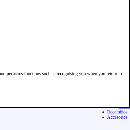
Acces
Equipamien
ASFALTO
Casco
Ropa
Guant
Botas
Equip
niño
Exclu
para 
Acces
Moda urban
Sudad
 and performs functions such as recognising you when you return to
Camis
Panta
Calza
Niñ@
Exclu
para 
Acces
Recambios
Accesorios