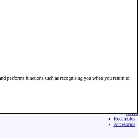
Acces
Equipamien
ASFALTO
Casco
Ropa
Guant
Botas
Equip
niño
Exclu
para 
Acces
Moda urban
Sudad
 and performs functions such as recognising you when you return to
Camis
Panta
Calza
Niñ@
Exclu
para 
Acces
Recambios
Accesorios