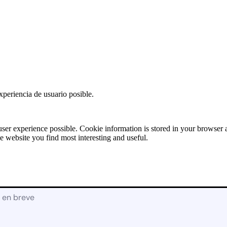
Solicitud de
Presupuesto:
RECAMBIOS
[contact-form-7
id=»17928″
title=»Recambios»]
X
xperiencia de usuario posible.
user experience possible. Cookie information is stored in your browser
e website you find most interesting and useful.
á en breve