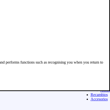
Acces
Equipamien
ASFALTO
Casco
Ropa
Guant
Botas
Equip
niño
Exclu
para 
Acces
Moda urban
Sudad
 and performs functions such as recognising you when you return to
Camis
Panta
Calza
Niñ@
Exclu
para 
Acces
Recambios
Accesorios