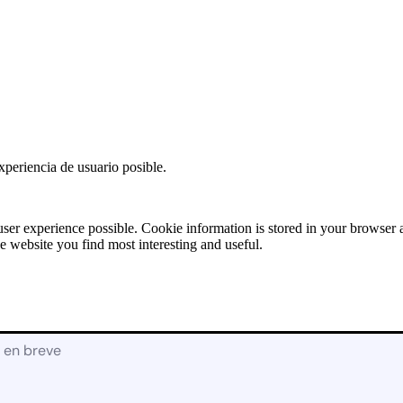
Solicitud de
Presupuesto:
RECAMBIOS
[contact-form-7
id=»17928″
title=»Recambios»]
X
xperiencia de usuario posible.
user experience possible. Cookie information is stored in your browser
e website you find most interesting and useful.
á en breve